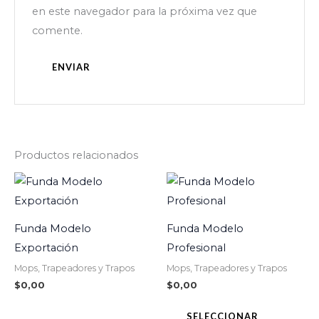
en este navegador para la próxima vez que
comente.
Productos relacionados
Este
producto
tiene
Funda Modelo
Funda Modelo
múltiples
Exportación
Profesional
variantes.
Mops, Trapeadores y Trapos
Mops, Trapeadores y Trapos
Las
$
0,00
$
0,00
opciones
se
SELECCIONAR