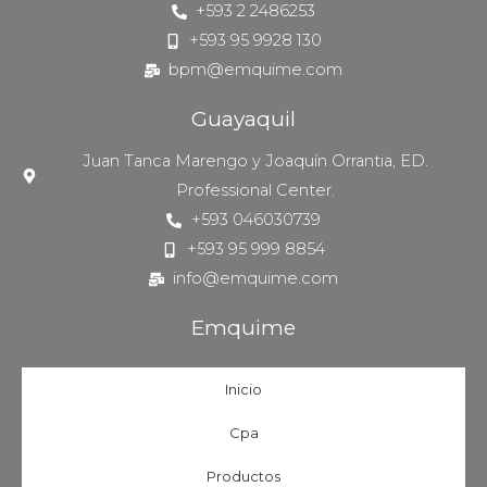
+593 2 2486253
producto
+593 95 9928 130
bpm@emquime.com
Guayaquil
Juan Tanca Marengo y Joaquín Orrantia, ED.
Professional Center.
+593 046030739
+593 95 999 8854
info@emquime.com
Emquime
Inicio
Cpa
Productos